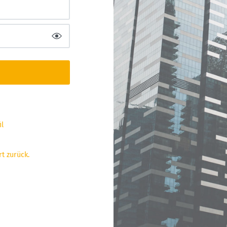
l 
t zurück.