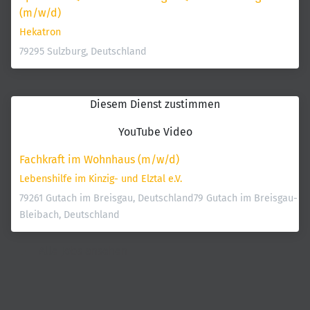
(m/w/d)
Hekatron
79295 Sulzburg, Deutschland
Diesem Dienst zustimmen
YouTube Video
Fachkraft im Wohnhaus (m/w/d)
Lebenshilfe im Kinzig- und Elztal e.V.
79261 Gutach im Breisgau, Deutschland
79 Gutach im Breisgau-
Bleibach, Deutschland
Alle Jobs ansehen