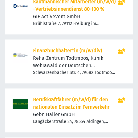
Kaufmännischer Mitarbeiter (m/w/d)
–Vertriebsinnendienst 80-100 %
GIF ActiveVent GmbH
Brühlstraße 7, 79112 Freiburg im
Breisgau, Deutschland
Finanzbuchhalter*in (m/w/div)
Reha-Zentrum Todtmoos, Klinik
Wehrawald der Deutschen
Rentenversicherung Bund
Schwarzenbacher Str. 4, 79682 Todtmoos,
Deutschland
Berufskraftfahrer (m/w/d) für den
nationalen Einsatz im Fernverkehr
Gebr. Haller GmbH
Langäckerstraße 24, 78554 Aldingen,
Deutschland