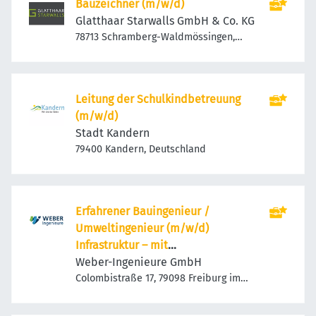
Bauzeichner (m/w/d)
Glatthaar Starwalls GmbH & Co. KG
78713 Schramberg-Waldmössingen,
Deutschland
Leitung der Schulkindbetreuung
(m/w/d)
Stadt Kandern
79400 Kandern, Deutschland
Erfahrener Bauingenieur /
Umweltingenieur (m/w/d)
Infrastruktur – mit
Entwicklungsperspektive zur
Weber-Ingenieure GmbH
Bereichsleitung
Colombistraße 17, 79098 Freiburg im
Breisgau, Deutschland