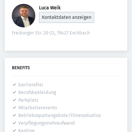
Luca Weik 
Kontaktdaten anzeigen
Freiburger Str. 20-22, 79427 Eschbach
BENEFITS
barrierefrei
Berufsbekleidung
Parkplatz
Mitarbeiterevents
Betriebssportangebote/Fitnessstudios
Verpflegungsmehraufwand
Kantine