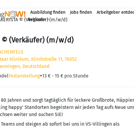
Ausbildung finden
Jobs finden
Arbeitgeber entde
Haupt-Navigation
KERISTA © (Verkäufer) (m/w/d)
Regionen
 © (Verkäufer) (m/w/d)
RACHENFELS
ar Klinikum, Klinikstraße 11, 78052
wenningen, Deutschland
ndel
Festanstellung
+
13 € - 15 € pro Stunde
 80 Jahren und sorgt tagtäglich für leckere Großbrote, Häppie
eeling happy' Standorten begeistern wir jeden Tag aufs Neue un
chsen weiter und suchen SIE!
 Teams und steigen ab sofort bei uns in VS-Villingen als