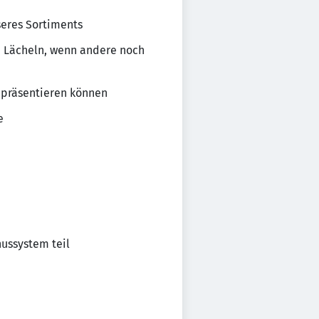
seres Sortiments
m Lächeln, wenn andere noch
t präsentieren können
e
ussystem teil