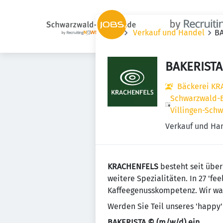
Jobs
Verkauf und Handel
BA
BAKERISTA
Bäckerei K
Schwarzwald-Ba
Villingen-Sch
Verkauf und Ha
KRACHENFELS
besteht seit über
weitere Spezialitäten. In 27 'f
Kaffeegenusskompetenz. Wir wa
Werden Sie Teil unseres 'happy'
BAKERISTA © (m/w/d) ein.