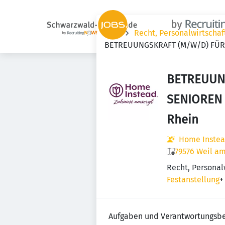
Jobs
Recht, Personalwirtscha
BETREUUNGSKRAFT (M/W/D) FÜR 
BETREUUN
SENIOREN 
Rhein
Home Inste
79576 Weil a
Recht, Personal
Festanstellung
+
Aufgaben und Verantwortungsbe