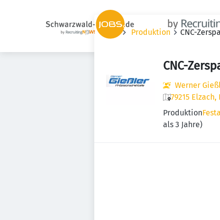
Jobs
Produktion
CNC-Zerspa
CNC-Zerspa
Werner Gieß
79215 Elzach,
Produktion
Fest
als 3 Jahre)