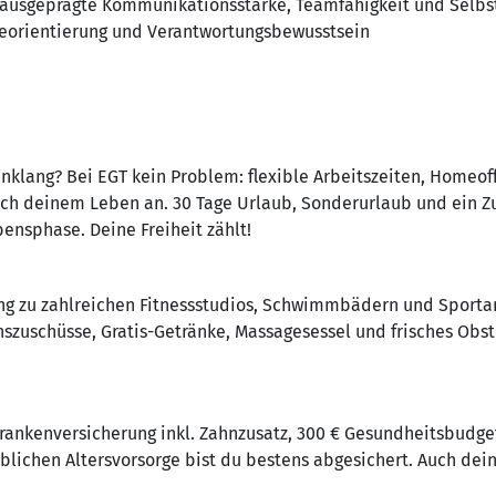
ausgeprägte Kommunikationsstärke, Teamfähigkeit und Selbst
ceorientierung und Verantwortungsbewusstsein
inklang? Bei EGT kein Problem: flexible Arbeitszeiten, Homeo
ich deinem Leben an. 30 Tage Urlaub, Sonderurlaub und ein Z
bensphase. Deine Freiheit zählt!
ang zu zahlreichen Fitnessstudios, Schwimmbädern und Sporta
nszuschüsse, Gratis-Getränke, Massagesessel und frisches Obs
Krankenversicherung inkl. Zahnzusatz, 300 € Gesundheitsbudg
blichen Altersvorsorge bist du bestens abgesichert. Auch dein