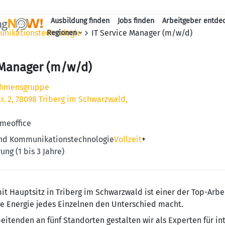
Ausbildung finden
Jobs finden
Arbeitgeber entde
Haupt-Navigation
unikationstechnologie
IT Service Manager (m/w/d)
Regionen
 Manager (m/w/d)
ehmensgruppe
r. 2, 78098 Triberg im Schwarzwald,
omeoffice
und Kommunikationstechnologie
Vollzeit
+
ung (1 bis 3 Jahre)
 Hauptsitz in Triberg im Schwarzwald ist einer der Top-Arbei
ie Energie jedes Einzelnen den Unterschied macht.
eitenden an fünf Standorten gestalten wir als Experten für in