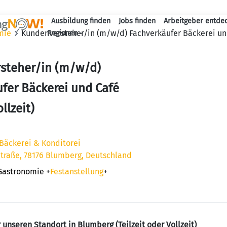
Ausbildung finden
Jobs finden
Arbeitgeber entde
Haupt-Navigation
mie
Kundenversteher/in (m/w/d) Fachverkäufer Bäckerei und 
Regionen
steher/in (m/w/d)
fer Bäckerei und Café
ollzeit)
Bäckerei & Konditorei
traße, 78176 Blumberg, Deutschland
 Gastronomie
+
Festanstellung
+
unseren Standort in Blumberg (Teilzeit oder Vollzeit)