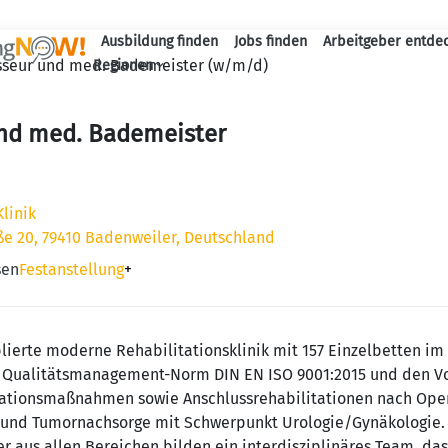
Ausbildung finden
Jobs finden
Arbeitgeber entde
Haupt-Navigation
seur und med. Bademeister (w/m/d)
Regionen
nd med. Bademeister
linik
e 20, 79410 Badenweiler, Deutschland
sen
Festanstellung
+
lierte moderne Rehabilitationsklinik mit 157 Einzelbetten im
der Qualitätsmanagement-Norm DIN EN ISO 9001:2015 und den
litationsmaßnahmen sowie Anschlussrehabilitationen nach Oper
 und Tumornachsorge mit Schwerpunkt Urologie/Gynäkologie. 
r aus allen Bereichen bilden ein interdisziplinäres Team, da