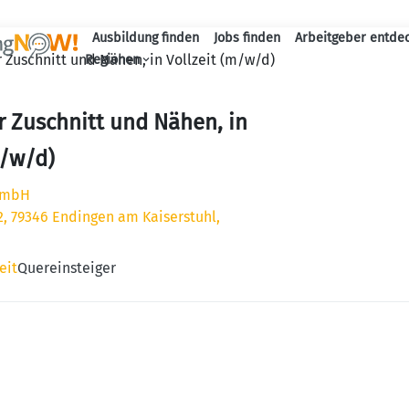
Ausbildung finden
Jobs finden
Arbeitgeber entde
Haupt-Navigation
 Zuschnitt und Nähen, in Vollzeit (m/w/d)
Regionen
r Zuschnitt und Nähen, in
m/w/d)
GmbH
 2, 79346 Endingen am Kaiserstuhl,
eit
Quereinsteiger