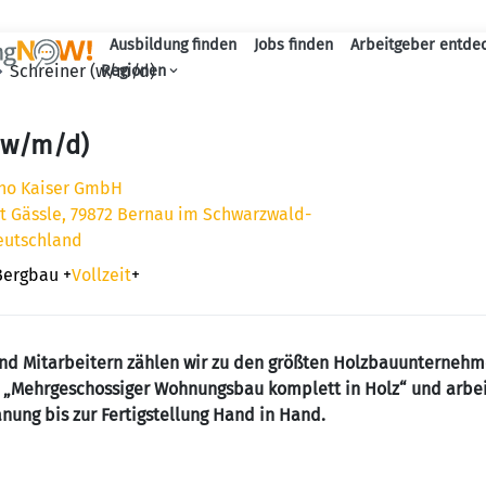
Ausbildung finden
Jobs finden
Arbeitgeber entde
Haupt-Navigation
Schreiner (w/m/d)
Regionen
 (w/m/d)
no Kaiser GmbH
 Gässle, 79872 Bernau im Schwarzwald-
eutschland
Bergbau
+
Vollzeit
+
und Mitarbeitern zählen wir zu den größten Holzbauunterneh
h „Mehrgeschossiger Wohnungsbau komplett in Holz“ und arbe
nung bis zur Fertigstellung Hand in Hand.