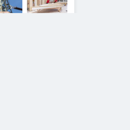
4
iesem Service zustimmen.
YouTube Video