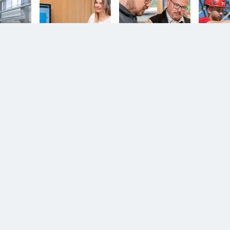
n.
Diesem Service zustimmen.
D
YouTube Video