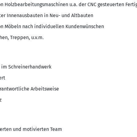
on Holzbearbeitungsmaschinen u.a. der CNC gesteuerten Fert
ter Innenausbauten in Neu- und Altbauten
on Möbeln nach individuellen Kundenwünschen
hen, Treppen, u.v.m.
 im Schreinerhandwerk
ert
erantwortliche Arbeitsweise
z
erten und motivierten Team