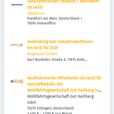
Servicetechniker Frankfurt / Mannheim
(m/w/d)
Hekatron
Frankfurt am Main, Deutschland
+
100% Homeoffice
Ausbildung zum Industriekaufmann
(m/w/d) für 2025
Regenold GmbH
Karl-Bunkofer-Straße 6, 77815 Bühl,
Deutschland
Kaufmännischer Mitarbeiter (m/w/d) für
Geschäftsstelle der
Wohlfahrtsgesellschaft Gut Hellberg in
Ettlingen
Wohlfahrtsgesellschaft Gut Hellberg
mbH
76275 Ettlingen, Deutschland
2.400 € - 3.500 € pro Monat