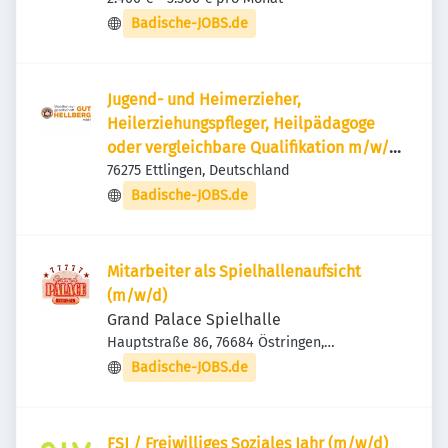
Badische-JOBS.de
Jugend- und Heimerzieher,
Heilerziehungspfleger, Heilpädagoge
oder vergleichbare Qualifikation m/w/d
WGH.jpg
76275 Ettlingen, Deutschland
Badische-JOBS.de
Mitarbeiter als Spielhallenaufsicht
(m/w/d)
Grand Palace Spielhalle
Hauptstraße 86, 76684 Östringen,
Deutschland
Badische-JOBS.de
FSJ / Freiwilliges Soziales Jahr (m/w/d)