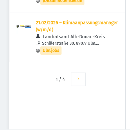
JOBSamBodensee.de
21.02/2026 – Klimaanpassungsmanager
(w/m/d)
Landratsamt Alb-Donau-Kreis
Schillerstraße 30, 89077 Ulm,
Deutschland
Ulm.jobs
1
/
4