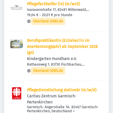
Pflegefachhelfer (in) (m/w/d)
Isarauenstraße 17, 82481 Mittenwald,
Deutschland
19,04 € - 20,01 € pro Stunde
Oberland-JOBS.de
Berufspraktikantin (Erzieher/in im
Anerkennungsjahr) ab September 2026
(gn)
Kindergarten Hundham e.V.
Rathausweg 1, 83730 Fischbachau,
Deutschland
Oberland-JOBS.de
Pflegedienstleitung stationär (m/w/d)
Caritas-Zentrum Garmisch-
Partenkirchen
Garmisch، Angerstraße 1A، 82467 Garmisch-
Partenkirchen, Deutschland
+