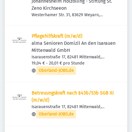
Johannesheim Holzolling - Stiftung St.
Zeno Kirchseeon
Westerhamer Str. 31, 83629 Weyarn,
Deutschland
Pflegehilfskraft (m/w/d)
alma Senioren Domizil An den Isarauen
Mittenwald GmbH
Isarauenstraße 17, 82481 Mittenwald,
Deutschland
19,04 € - 20,01 € pro Stunde
Oberland-JOBS.de
Betreuungskraft nach §43b/53b SGB XI
(m/w/d)
Isarauenstraße 17, 82481 Mittenwald,
Deutschland
Oberland-JOBS.de