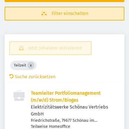
Filter einschalten
Jetzt Jobalarm aktivieren!
Teilzeit
Suche zurücksetzen
Teamleiter Portfoliomanagement
(m/w/d) Strom/Biogas
Elektrizitätswerke Schönau Vertriebs
GmbH
Friedrichstraße, 79677 Schönau im
Schwarzwald, Deutschland
Teilweise Homeoffice