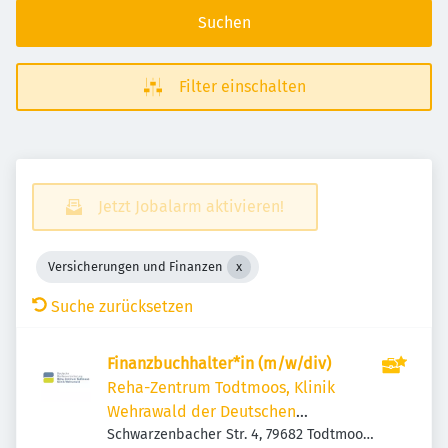
Suchen
Filter einschalten
Jetzt Jobalarm aktivieren!
Versicherungen und Finanzen
Suche zurücksetzen
Finanzbuchhalter*in (m/w/div)
Reha-Zentrum Todtmoos, Klinik
Wehrawald der Deutschen
Rentenversicherung Bund
Schwarzenbacher Str. 4, 79682 Todtmoos,