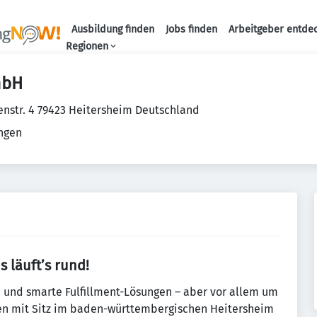
Ausbildung finden
Jobs finden
Arbeitgeber entde
Haupt-Navigation
Regionen
mbH
nstr. 4 79423 Heitersheim Deutschland
ungen
s läuft’s rund!
nd und smarte Fulfillment-Lösungen – aber vor allem um
en mit Sitz im baden-württembergischen Heitersheim