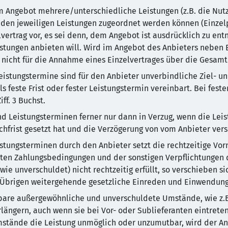
m Angebot mehrere/unterschiedliche Leistungen (z.B. die Nut
den jeweiligen Leistungen zugeordnet werden können (Einzelpre
elvertrag vor, es sei denn, dem Angebot ist ausdrücklich zu en
istungen anbieten will. Wird im Angebot des Anbieters neben
 nicht für die Annahme eines Einzelvertrages über die Gesamth
Leistungstermine sind für den Anbieter unverbindliche Ziel- un
als feste Frist oder fester Leistungstermin vereinbart. Bei fe
ff. 3 Buchst.
nd Leistungsterminen ferner nur dann in Verzug, wenn die Leis
chfrist gesetzt hat und die Verzögerung von vom Anbieter vers
eistungsterminen durch den Anbieter setzt die rechtzeitige V
rten Zahlungsbedingungen und der sonstigen Verpflichtungen
e unverschuldet) nicht rechtzeitig erfüllt, so verschieben si
m Übrigen weitergehende gesetzliche Einreden und Einwendung
bare außergewöhnliche und unverschuldete Umstände, wie z.B. 
ängern, auch wenn sie bei Vor- oder Sublieferanten eintreten
tände die Leistung unmöglich oder unzumutbar, wird der Anbi