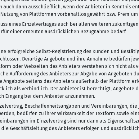
en auch dann ausschließlich, wenn der Anbieter in Kenntnis e
utzung von Plattformen vorbehaltlos gewährt bzw. Premium S
luss eines Einzelvertrages auch bei allen weiteren zukünfti
ierfür einer erneuten ausdrücklichen Bezugnahme bedarf.
ine erfolgreiche Selbst-Registrierung des Kunden und Bestäti
chlossen. Derartige Angebote und ihre Annahme bedürfen jew
tform oder Webseiten des Anbieters verstehen sich nicht als 
liche Aufforderung des Anbieters zur Abgabe von Angeboten d
e Angebote seitens des Anbieters außerhalb der Plattform erfo
lich als verbindlich. Der Anbieter ist berechtigt, Angebote 
nach Eingang bei dem Anbieter anzunehmen.
elvertrag, Beschaffenheitsangaben und Vereinbarungen, die je
werden, bedürfen zu ihrer Wirksamkeit der Textform sowie ei
reinbarungen im Einzelvertrag sind nur dann als Eigenschafts
 die Geschäftsleitung des Anbieters erfolgen und ausdrücklich