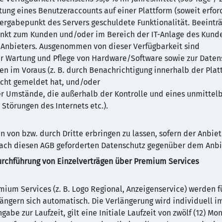
tung eines Benutzeraccounts auf einer Plattform (soweit erford
ergabepunkt des Servers geschuldete Funktionalität. Beeintr
 zum Kunden und/oder im Bereich der IT-Anlage des Kunden o
 Anbieters. Ausgenommen von dieser Verfügbarkeit sind
er Wartung und Pflege von Hardware/Software sowie zur Daten
en im Voraus (z. B. durch Benachrichtigung innerhalb der Pla
nicht gemeldet hat, und/oder
er Umstände, die außerhalb der Kontrolle und eines unmittelbar
Störungen des Internets etc.).
en von bzw. durch Dritte erbringen zu lassen, sofern der Anbiet
nach diesen AGB geforderten Datenschutz gegenüber dem Anbi
urchführung von Einzelverträgen über Premium Services
ium Services (z. B. Logo Regional, Anzeigenservice) werden fü
längern sich automatisch. Die Verlängerung wird individuell im
abe zur Laufzeit, gilt eine Initiale Laufzeit von zwölf (12) Mo