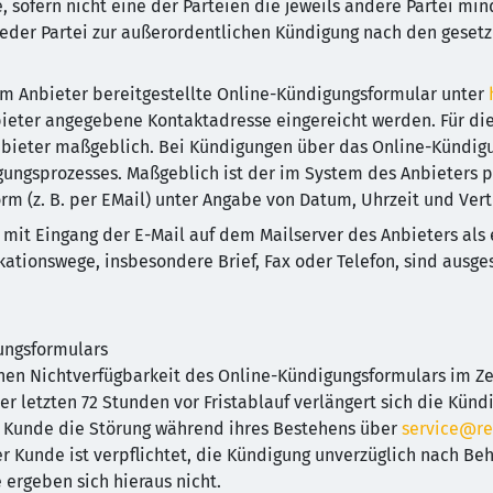
, sofern nicht eine der Parteien die jeweils andere Partei min
eder Partei zur außerordentlichen Kündigung nach den gesetzl
 Anbieter bereitgestellte Online-Kündigungsformular unter
bieter angegebene Kontaktadresse eingereicht werden. Für die
bieter maßgeblich. Bei Kündigungen über das Online-Kündigu
ungsprozesses. Maßgeblich ist der im System des Anbieters pr
rm (z. B. per EMail) unter Angabe von Datum, Uhrzeit und Vert
 mit Eingang der E-Mail auf dem Mailserver des Anbieters als 
tionswege, insbesondere Brief, Fax oder Telefon, sind ausges
ungsformulars
chen Nichtverfügbarkeit des Online-Kündigungsformulars im Z
 letzten 72 Stunden vor Fristablauf verlängert sich die Kündi
 Kunde die Störung während ihres Bestehens über
service@re
er Kunde ist verpflichtet, die Kündigung unverzüglich nach B
ergeben sich hieraus nicht.