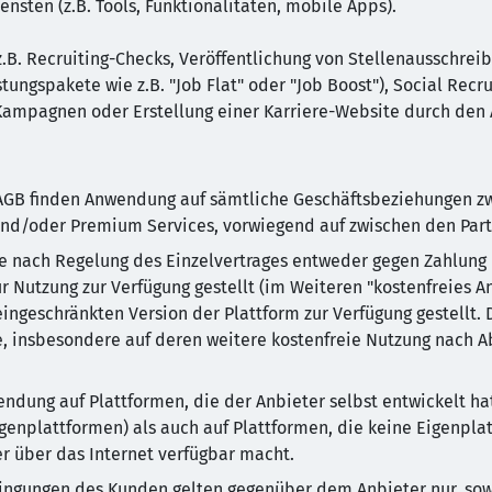
ten (z.B. Tools, Funktionalitäten, mobile Apps).
.B. Recruiting-Checks, Veröffentlichung von Stellenausschrei
ngspakete wie z.B. "Job Flat" oder "Job Boost"), Social Recrui
Kampagnen oder Erstellung einer Karriere-Website durch den 
 AGB finden Anwendung auf sämtliche Geschäftsbeziehungen 
nd/oder Premium Services, vorwiegend auf zwischen den Part
je nach Regelung des Einzelvertrages entweder gegen Zahlung d
ur Nutzung zur Verfügung gestellt (im Weiteren "kostenfreies 
ngeschränkten Version der Plattform zur Verfügung gestellt. 
e, insbesondere auf deren weitere kostenfreie Nutzung nach A
ndung auf Plattformen, die der Anbieter selbst entwickelt ha
genplattformen) als auch auf Plattformen, die keine Eigenpla
r über das Internet verfügbar macht.
ingungen des Kunden gelten gegenüber dem Anbieter nur, sow