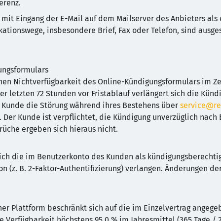
erenz.
 mit Eingang der E-Mail auf dem Mailserver des Anbieters als 
tionswege, insbesondere Brief, Fax oder Telefon, sind ausges
ungsformulars
chen Nichtverfügbarkeit des Online-Kündigungsformulars im Z
 letzten 72 Stunden vor Fristablauf verlängert sich die Kündi
 Kunde die Störung während ihres Bestehens über
service@re
. Der Kunde ist verpflichtet, die Kündigung unverzüglich nac
üche ergeben sich hieraus nicht.
ich die im Benutzerkonto des Kunden als kündigungsberechtigt
on (z. B. 2-Faktor-Authentifizierung) verlangen. Änderungen 
r Plattform beschränkt sich auf die im Einzelvertrag angegeb
e Verfügbarkeit höchstens 95,0 % im Jahresmittel (365 Tage / 