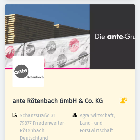
ante Rötenbach GmbH & Co. KG
Schanzstraße 31

Agrarwirtschaft, 
79877 Friedenweiler-
Land- und 
Rötenbach

Forstwirtschaft
Deutschland