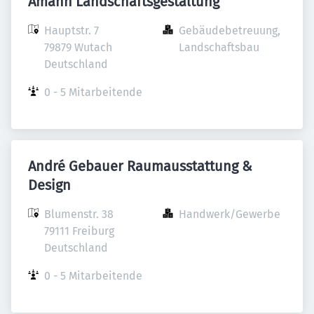
Amann Landschaftsgestaltung
Hauptstr. 7

Gebäudebetreuung, 
79879 Wutach

Landschaftsbau
Deutschland
0 - 5 Mitarbeitende
André Gebauer Raumausstattung &
Design
Blumenstr. 38

Handwerk/Gewerbe
79111 Freiburg

Deutschland
0 - 5 Mitarbeitende