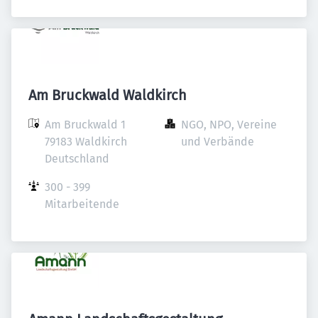
Am Bruckwald Waldkirch
Am Bruckwald 1

NGO, NPO, Vereine 
79183 Waldkirch

und Verbände
Deutschland
300 - 399 
Mitarbeitende