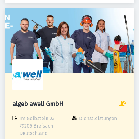
algeb awell GmbH
Im Gelbstein 23

Dienstleistungen
79206 Breisach

Deutschland