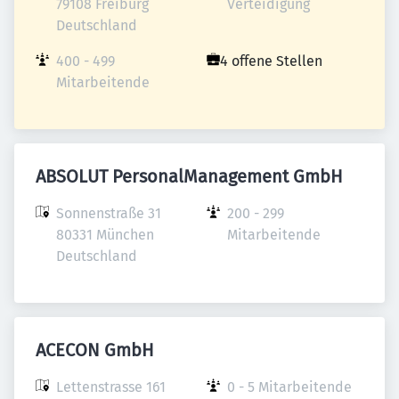
79108 Freiburg

Verteidigung
Deutschland
400 - 499 
4 offene Stellen
Mitarbeitende
ABSOLUT PersonalManagement GmbH
Sonnenstraße 31

200 - 299 
80331 München

Mitarbeitende
Deutschland
ACECON GmbH
Lettenstrasse 161

0 - 5 Mitarbeitende