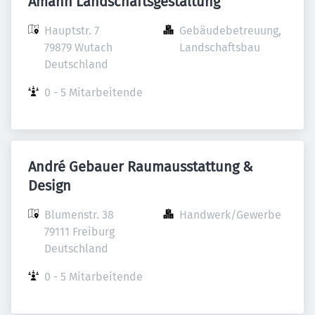
Amann Landschaftsgestaltung
Hauptstr. 7

Gebäudebetreuung, 
79879 Wutach

Landschaftsbau
Deutschland
0 - 5 Mitarbeitende
André Gebauer Raumausstattung &
Design
Blumenstr. 38

Handwerk/Gewerbe
79111 Freiburg

Deutschland
0 - 5 Mitarbeitende