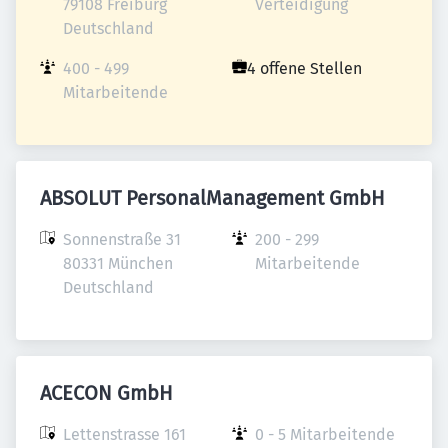
79108 Freiburg

Verteidigung
Deutschland
400 - 499 
4 offene Stellen
Mitarbeitende
ABSOLUT PersonalManagement GmbH
Sonnenstraße 31

200 - 299 
80331 München

Mitarbeitende
Deutschland
ACECON GmbH
Lettenstrasse 161

0 - 5 Mitarbeitende