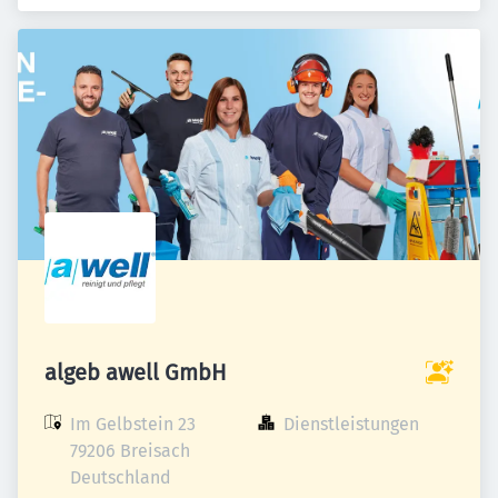
algeb awell GmbH
Im Gelbstein 23

Dienstleistungen
79206 Breisach

Deutschland