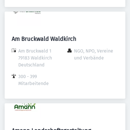
Am Bruckwald Waldkirch
Am Bruckwald 1

NGO, NPO, Vereine 
79183 Waldkirch

und Verbände
Deutschland
300 - 399 
Mitarbeitende