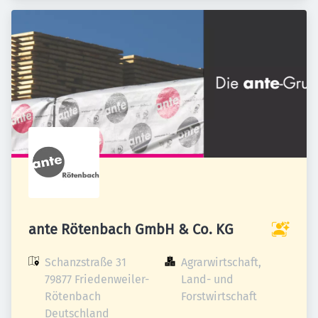
ante Rötenbach GmbH & Co. KG
Schanzstraße 31

Agrarwirtschaft, 
79877 Friedenweiler-
Land- und 
Rötenbach

Forstwirtschaft
Deutschland