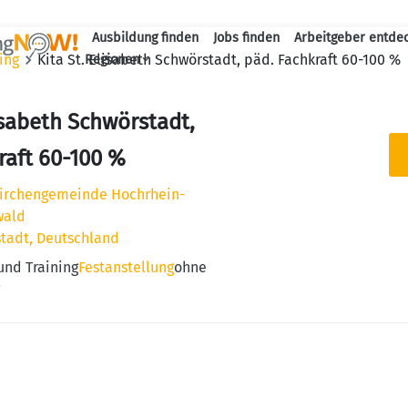
Ausbildung finden
Jobs finden
Arbeitgeber entde
Haupt-Navigation
ing
Kita St. Elisabeth Schwörstadt, päd. Fachkraft 60-100 %
Regionen
lisabeth Schwörstadt,
raft 60-100 %
Kirchengemeinde Hochrhein-
wald
stadt, Deutschland
und Training
Festanstellung
ohne