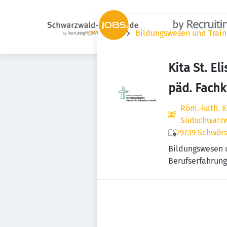
Jobs
Bildungswesen und Train
Kita St. E
päd. Fachk
Röm.-kath. 
Südschwarz
79739 Schwör
Bildungswesen 
Berufserfahrung