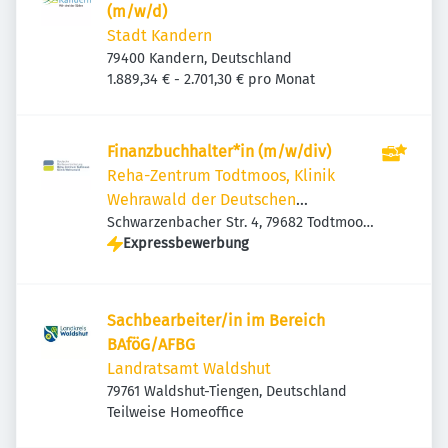
(m/w/d)
Stadt Kandern
79400 Kandern, Deutschland
1.889,34 € - 2.701,30 € pro Monat
Finanzbuchhalter*in (m/w/div)
Reha-Zentrum Todtmoos, Klinik
Wehrawald der Deutschen
Rentenversicherung Bund
Schwarzenbacher Str. 4, 79682 Todtmoos,
Deutschland
Expressbewerbung
Sachbearbeiter/in im Bereich
BAföG/AFBG
Landratsamt Waldshut
79761 Waldshut-Tiengen, Deutschland
Teilweise Homeoffice