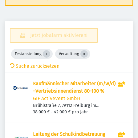
Jetzt Jobalarm aktivieren!
Festanstellung
Verwaltung
Suche zurücksetzen
Kaufmännischer Mitarbeiter (m/w/d)
–Vertriebsinnendienst 80-100 %
GIF ActiveVent GmbH
Brühlstraße 7, 79112 Freiburg im
Breisgau, Deutschland
38.000 € - 42.000 € pro Jahr
Leitung der Schulkindbetreuung