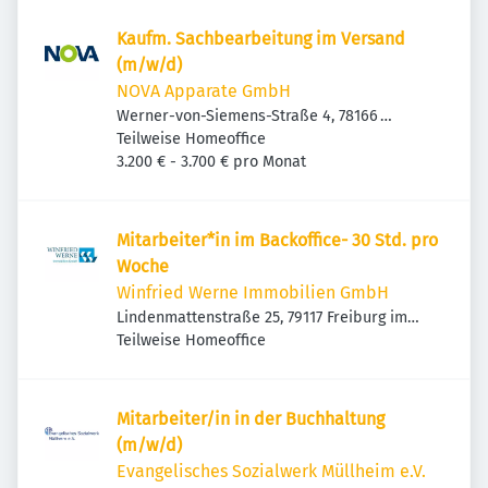
Kaufm. Sachbearbeitung im Versand
(m/w/d)
NOVA Apparate GmbH
Werner-von-Siemens-Straße 4, 78166
Donaueschingen, Deutschland
Teilweise Homeoffice
3.200 € - 3.700 € pro Monat
Mitarbeiter*in im Backoffice- 30 Std. pro
Woche
Winfried Werne Immobilien GmbH
Lindenmattenstraße 25, 79117 Freiburg im
Breisgau, Deutschland
Teilweise Homeoffice
Mitarbeiter/in in der Buchhaltung
(m/w/d)
Evangelisches Sozialwerk Müllheim e.V.